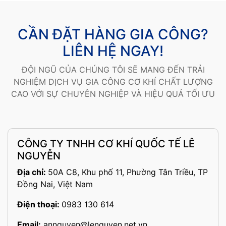
CẦN ĐẶT HÀNG GIA CÔNG?
LIÊN HỆ NGAY!
ĐỘI NGŨ CỦA CHÚNG TÔI SẼ MANG ĐẾN TRẢI
NGHIỆM DỊCH VỤ GIA CÔNG CƠ KHÍ CHẤT LƯỢNG
CAO VỚI SỰ CHUYÊN NGHIỆP VÀ HIỆU QUẢ TỐI ƯU
CÔNG TY TNHH CƠ KHÍ QUỐC TẾ LÊ
NGUYỄN
Địa chỉ:
50A C8, Khu phố 11, Phường Tân Triều, TP
Đồng Nai, Việt Nam
Điện thoại:
0983 130 614
Email:
annguyen@lenguyen.net.vn