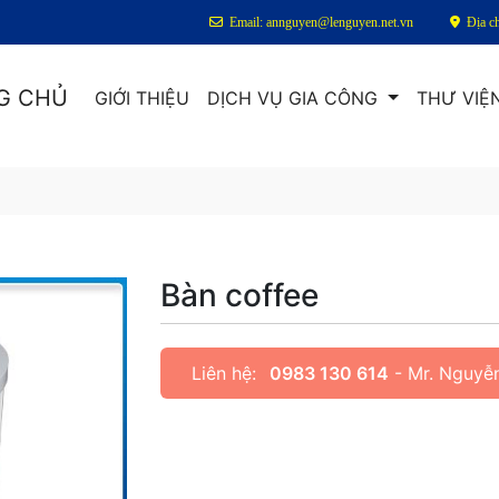
Email: annguyen@lenguyen.net.vn
Địa c
G CHỦ
GIỚI THIỆU
DỊCH VỤ GIA CÔNG
THƯ VIỆ
Bàn coffee
Liên hệ:
0983 130 614
- Mr. Nguyễ