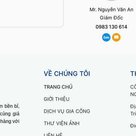
Mr. Nguyễn Vân An
Giám Đốc
0983 130 614
VỀ CHÚNG TÔI
T
TRANG CHỦ
C
N
GIỚI THIỆU
Đị
 bền bỉ,
DỊCH VỤ GIA CÔNG
Tr
 cùng giá
 hàng với
THƯ VIỆN ẢNH
Đi
LIÊN HỆ