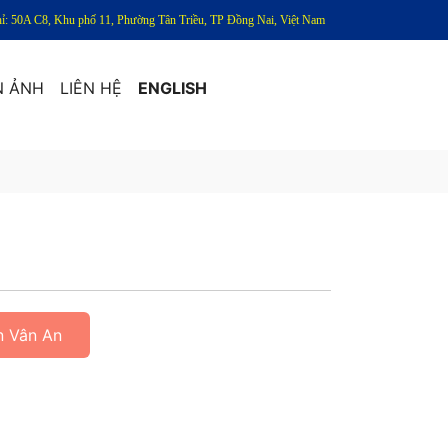
hỉ: 50A C8, Khu phố 11, Phường Tân Triều, TP Đồng Nai, Việt Nam
N ẢNH
LIÊN HỆ
ENGLISH
n Vân An